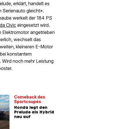
ude, erklärt, handelt es
n Serienauto gleicht».
haube werkelt der 184 PS
a Civic
eingesetzt wird.
m Elektromotor angetrieben
derlich, wechselt das
weiten, kleineren E-Motor
r bei konstantem
n. Wird noch mehr Leistung
oster.
Comeback des
Sportcoupés
Honda legt den
Prelude als Hybrid
neu auf