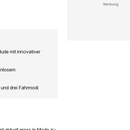
ude mit innovativer
fenlosem
 und drei Fahrmodi
t aktuell gross in Mode zu