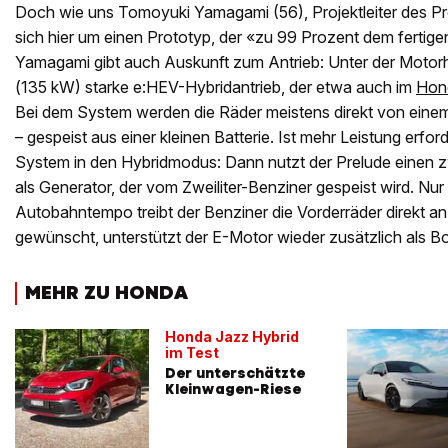
Doch wie uns Tomoyuki Yamagami (56), Projektleiter des Prel
sich hier um einen Prototyp, der «zu 99 Prozent dem fertige
Yamagami gibt auch Auskunft zum Antrieb: Unter der Motor
(135 kW) starke e:HEV-Hybridantrieb, der etwa auch im
Hond
Bei dem System werden die Räder meistens direkt von eine
– gespeist aus einer kleinen Batterie. Ist mehr Leistung erfor
System in den Hybridmodus: Dann nutzt der Prelude einen z
als Generator, der vom Zweiliter-Benziner gespeist wird. Nu
Autobahntempo treibt der Benziner die Vorderräder direkt a
gewünscht, unterstützt der E-Motor wieder zusätzlich als Bo
MEHR ZU HONDA
Honda Jazz Hybrid
im Test
Der unterschätzte
Kleinwagen-Riese