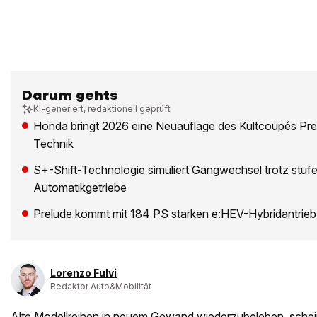
Darum gehts
KI-generiert, redaktionell geprüft
Honda bringt 2026 eine Neuauflage des Kultcoupés Prel
Technik
S+-Shift-Technologie simuliert Gangwechsel trotz stu
Automatikgetriebe
Prelude kommt mit 184 PS starken e:HEV-Hybridantrieb
Lorenzo Fulvi
Redaktor Auto&Mobilität
Alte Modellreihen in neuem Gewand wiederzubeleben, schein