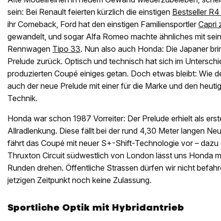
sein: Bei Renault feierten kürzlich die einstigen
Bestseller R4
ihr Comeback, Ford hat den einstigen Familiensportler
Capri
gewandelt, und sogar Alfa Romeo machte ähnliches mit sei
Rennwagen
Tipo 33
. Nun also auch Honda: Die Japaner b
Prelude zurück. Optisch und technisch hat sich im Unterschi
produzierten Coupé einiges getan. Doch etwas bleibt: Wie d
auch der neue Prelude mit einer für die Marke und den heut
Technik.
Honda war schon 1987 Vorreiter: Der Prelude erhielt als erst
Allradlenkung. Diese fällt bei der rund 4,30 Meter langen Neu
fährt das Coupé mit neuer S+-Shift-Technologie vor – dazu
Thruxton Circuit südwestlich von London lässt uns Honda m
Runden drehen. Öffentliche Strassen dürfen wir nicht befah
jetzigen Zeitpunkt noch keine Zulassung.
Sportliche Optik mit Hybridantrieb