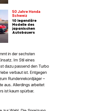
50 Jahre Honda
Schweiz
10 legendäre
Modelle des
japanischen
Autobauers
mmt in der sechsten
nsatz. Im Stil eines
ässt dazu passend den Turbo
iebe verbaut ist. Entgegen
t zum Rundenrekordjäger –
aus. Allerdings arbeitet
s ist kaum spürbar.
e zur Wahl. Die Spreizung