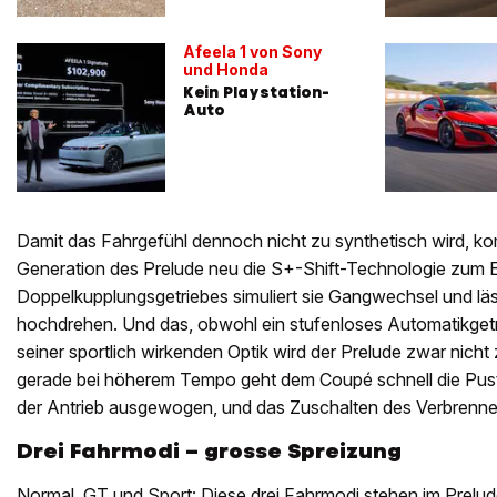
Afeela 1 von Sony
und Honda
Kein Playstation-
Auto
Damit das Fahrgefühl dennoch nicht zu synthetisch wird, ko
Generation des Prelude neu die S+-Shift-Technologie zum Ei
Doppelkupplungsgetriebes simuliert sie Gangwechsel und l
hochdrehen. Und das, obwohl ein stufenloses Automatikgetr
seiner sportlich wirkenden Optik wird der Prelude zwar nich
gerade bei höherem Tempo geht dem Coupé schnell die Puste 
der Antrieb ausgewogen, und das Zuschalten des Verbrenner
Drei Fahrmodi – grosse Spreizung
Normal, GT und Sport: Diese drei Fahrmodi stehen im Prelud