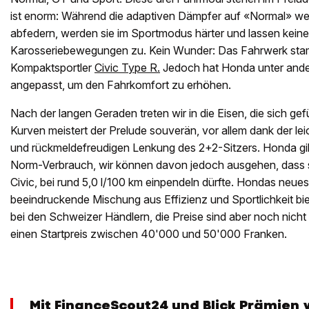
ist enorm: Während die adaptiven Dämpfer auf «Normal» w
abfedern, werden sie im Sportmodus härter und lassen kein
Karosseriebewegungen zu. Kein Wunder: Das Fahrwerk st
Kompaktsportler
Civic Type R.
Jedoch hat Honda unter ande
angepasst, um den Fahrkomfort zu erhöhen.
Nach der langen Geraden treten wir in die Eisen, die sich gef
Kurven meistert der Prelude souverän, vor allem dank der le
und rückmeldefreudigen Lenkung des 2+2-Sitzers. Honda g
Norm-Verbrauch, wir können davon jedoch ausgehen, dass s
Civic, bei rund 5,0 l/100 km einpendeln dürfte. Hondas neue
beeindruckende Mischung aus Effizienz und Sportlichkeit bi
bei den Schweizer Händlern, die Preise sind aber noch nicht b
einen Startpreis zwischen 40'000 und 50'000 Franken.
Mit FinanceScout24 und Blick Prämien 