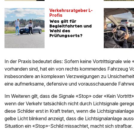
Verkehrsratgeber L-
Profis
Was gilt für
Begleitfahrten und
Wahl des
Prüfungsorts?
In der Praxis bedeutet dies: Sofern keine Vortrittsignale wie 
vorhanden sind, hat ein von rechts kommendes Fahrzeug Vort
insbesondere an komplexen Verzweigungen zu Unsicherheite
eine aufmerksame, defensive und vorausschauende Fahrweis
Im Weiteren gilt, dass die Signale «Stop» oder «Kein Vortritt
wenn der Verkehr tatsächlich nicht durch Lichtsignale gerege
diese Schilder erst in Kraft treten, wenn die Lichtsignalanlage
gelbe Licht blinkend anzeigt, dass die Lichtsignalanlage ausse
Situation ein «Stop»-Schild missachtet, macht sich strafbar.