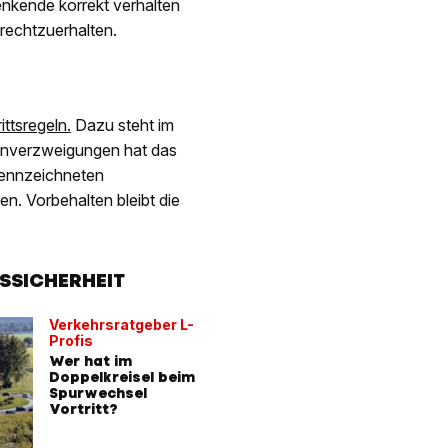
lenkende korrekt verhalten
rechtzuerhalten.
ittsregeln.
Dazu steht im
senverzweigungen hat das
kennzeichneten
n. Vorbehalten bleibt die
SSICHERHEIT
Verkehrsratgeber L-
Profis
Wer hat im
Doppelkreisel beim
Spurwechsel
Vortritt?