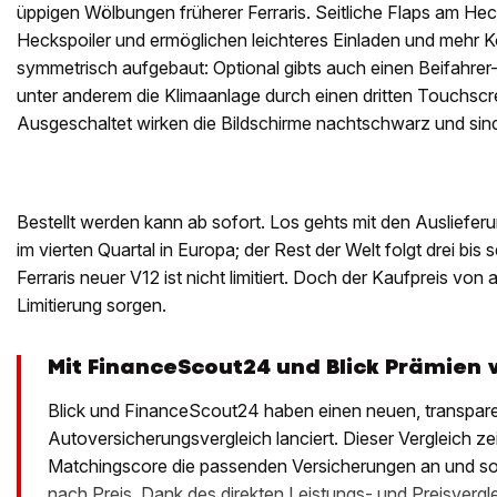
üppigen Wölbungen früherer Ferraris. Seitliche Flaps am Hec
Heckspoiler und ermöglichen leichteres Einladen und mehr K
symmetrisch aufgebaut: Optional gibts auch einen Beifahrer
unter anderem die Klimaanlage durch einen dritten Touchscre
Ausgeschaltet wirken die Bildschirme nachtschwarz und sind 
Bestellt werden kann ab sofort. Los gehts mit den Auslieferun
im vierten Quartal in Europa; der Rest der Welt folgt drei bis
Ferraris neuer V12 ist nicht limitiert. Doch der Kaufpreis von
Limitierung sorgen.
Mit FinanceScout24 und Blick Prämien 
Blick und FinanceScout24 haben einen neuen, transpar
Autoversicherungsvergleich lanciert. Dieser Vergleich ze
Matchingscore die passenden Versicherungen an und sort
nach Preis. Dank des direkten Leistungs- und Preisvergl