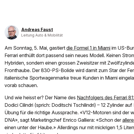
Andreas Faust
Leitung Auto & Mobilität
Am Sonntag, 5. Mai, gastiert
die Formel 1 in Miami
im US-Bund
Ferrari enthüllt dort passend sein neues Modell. Keinen Strom
Hybriden, sondern einen grossen Zweisitzer mit Zwölfzylinder
Fronthaube. Der 830-PS-Bolide wird damit zum Star der Fer
italienische Sportwagenmarke treue Kunden in Miami eingela
vorab schauen.
Und wie heisst er? Der Name des
Nachfolgers des Ferrari 8
Dodici Cilindri (sprich: Doditschi Tschilindri) – 12 Zylinder au
Übung für die richtige Aussprache. «V12-Motoren sind der wi
DNA», sagt Marketingchef Enrico Galliera: «Schon der
aller
einen unter der Haube.» Allerdings nur mit mickrigen 1,5 Li