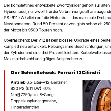
Der komplett neu entwickelte Zwölfzylinder gehört zur alten
Hybridmodul, nur zwölf frei die Verbrennungsluft ansaugende
PS (611 kW) allein auf die Hinterräder, das maximale Drehmo
Newtonmetern. Rund 80 Prozent davon gibts schon ab 2500 
der Motor bis 9500 Touren hoch.
Überraschend: Der V12 ist kein blosses Upgrade eines bes
komplett neu entwickelt. Reibungsarme Beschichtungen, um 
der Zylinder und eine drei Prozent leichtere Kurbelwelle lass
Maximaldrehzahl und giftiges Ansprechen zu.
Der Schnellcheck: Ferrari 12Cilindri
Antrieb
6,5-Liter-V12-Benziner,
830 PS (611 kW), 678
Nm@7250/min, 8-Gang-
Doppelkupplungsgetriebe,
Hinterradantrieb