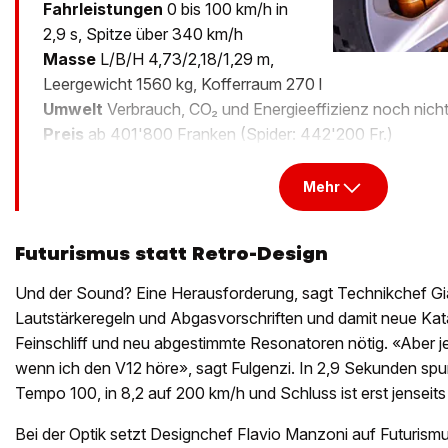
Fahrleistungen
0 bis 100 km/h in
2,9 s, Spitze über 340 km/h
Masse
L/B/H 4,73/2,18/1,29 m,
Leergewicht 1560 kg, Kofferraum 270 l
Umwelt
Verbrauch, CO₂ und Energieeffizienz noch nich
Preis
ab 401'800 Franken (Spider: 442'200 Fr.)
Mehr
Futurismus statt Retro-Design
Und der Sound? Eine Herausforderung, sagt Technikchef Gi
Lautstärkeregeln und Abgasvorschriften und damit neue Kat
Feinschliff und neu abgestimmte Resonatoren nötig. «Aber jet
wenn ich den V12 höre», sagt Fulgenzi. In 2,9 Sekunden spurte
Tempo 100, in 8,2 auf 200 km/h und Schluss ist erst jenseit
Bei der Optik setzt Designchef Flavio Manzoni auf Futurismus