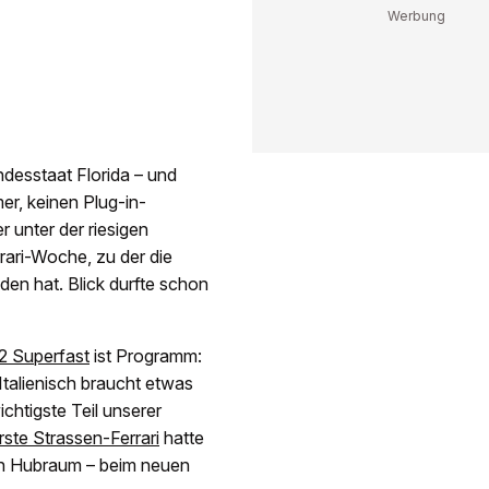
esstaat Florida – und
er, keinen Plug-in-
 unter der riesigen
rari-Woche, zu der die
den hat. Blick durfte schon
12 Superfast
ist Programm:
f Italienisch braucht etwas
chtigste Teil unserer
erste Strassen-Ferrari
hatte
tern Hubraum – beim neuen