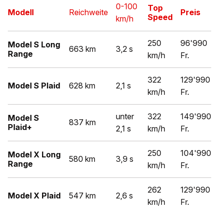
0-100
Top
Modell
Reichweite
Preis
Speed
km/h
250
96'990
Model S Long
663 km
3,2 s
Range
km/h
Fr.
322
129'990
Model S Plaid
628 km
2,1 s
km/h
Fr.
unter
322
149'990
Model S
837 km
Plaid+
2,1 s
km/h
Fr.
250
104'990
Model X Long
580 km
3,9 s
Range
km/h
Fr.
262
129'990
Model X Plaid
547 km
2,6 s
km/h
Fr.