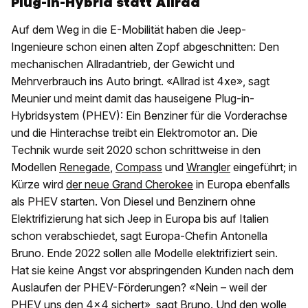
Plug-in-Hybrid statt Allrad
Auf dem Weg in die E-Mobilität haben die Jeep-
Ingenieure schon einen alten Zopf abgeschnitten: Den
mechanischen Allradantrieb, der Gewicht und
Mehrverbrauch ins Auto bringt. «Allrad ist 4xe», sagt
Meunier und meint damit das hauseigene Plug-in-
Hybridsystem (PHEV): Ein Benziner für die Vorderachse
und die Hinterachse treibt ein Elektromotor an. Die
Technik wurde seit 2020 schon schrittweise in den
Modellen
Renegade
,
Compass
und
Wrangler
eingeführt; in
Kürze wird
der neue Grand Cherokee
in Europa ebenfalls
als PHEV starten. Von Diesel und Benzinern ohne
Elektrifizierung hat sich Jeep in Europa bis auf Italien
schon verabschiedet, sagt Europa-Chefin Antonella
Bruno. Ende 2022 sollen alle Modelle elektrifiziert sein.
Hat sie keine Angst vor abspringenden Kunden nach dem
Auslaufen der PHEV-Förderungen? «Nein – weil der
PHEV uns den 4x4 sichert», sagt Bruno. Und den wolle