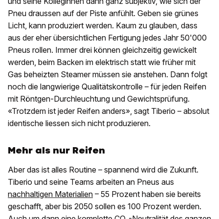
und seine Kolleginnen dann ganz subjektiv, wie sich der
Pneu draussen auf der Piste anfühlt. Geben sie grünes
Licht, kann produziert werden. Kaum zu glauben, dass
aus der eher übersichtlichen Fertigung jedes Jahr 50'000
Pneus rollen. Immer drei können gleichzeitig gewickelt
werden, beim Backen im elektrisch statt wie früher mit
Gas beheizten Steamer müssen sie anstehen. Dann folgt
noch die langwierige Qualitätskontrolle – für jeden Reifen
mit Röntgen-Durchleuchtung und Gewichtsprüfung.
«Trotzdem ist jeder Reifen anders», sagt Tiberio – absolut
identische liessen sich nicht produzieren.
Mehr als nur Reifen
Aber das ist alles Routine – spannend wird die Zukunft.
Tiberio und seine Teams arbeiten an Pneus aus
nachhaltigen Materialien
– 55 Prozent haben sie bereits
geschafft, aber bis 2050 sollen es 100 Prozent werden.
Auch um dann eine komplette CO₂-Neutralität des ganzen