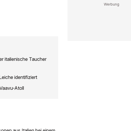
r italienische Taucher
iche identifiziert
Vaavu-Atoll
sonen aus Italien bei einem