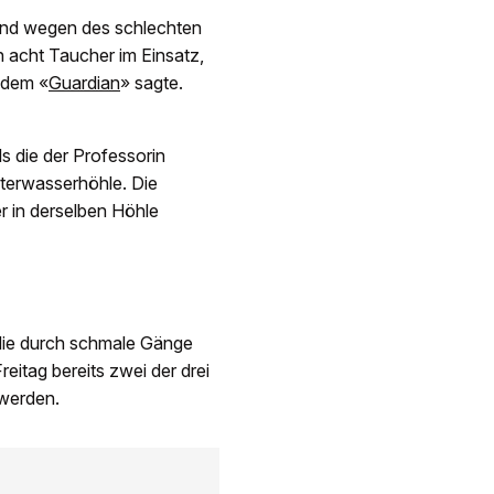
end wegen des schlechten
 acht Taucher im Einsatz,
 dem «
Guardian
» sagte.
ls die der Professorin
nterwasserhöhle. Die
r in derselben Höhle
 die durch schmale Gänge
itag bereits zwei der drei
 werden.