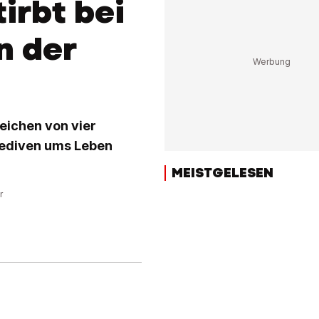
irbt bei
n der
eichen von vier
alediven ums Leben
MEISTGELESEN
r