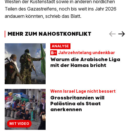
Westen der Küstenstadt sowie in anderen nördlichen
Teilen des Gazastreifens, noch bis weit ins Jahr 2026
andauern könnten, schrieb das Blatt.
MEHR ZUM NAHOSTKONFLIKT
ANALYSE
Jahrzehntelang undenkbar
Warum die Arabische Liga
mit der Hamas bricht
Wenn Israel Lage nicht bessert
Grossbritannien will
Palästina als Staat
anerkennen
MIT VIDEO