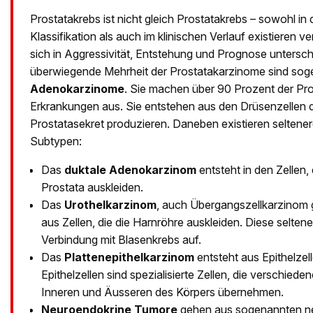
Prostatakrebs ist nicht gleich Prostatakrebs – sowohl in
Klassifikation als auch im klinischen Verlauf existieren 
sich in Aggressivität, Entstehung und Prognose untersch
überwiegende Mehrheit der Prostatakarzinome sind so
Adenokarzinome
. Sie machen über 90 Prozent der Pr
Erkrankungen aus. Sie entstehen aus den Drüsenzellen d
Prostatasekret produzieren. Daneben existieren seltener
Subtypen:
Das
duktale Adenokarzinom
entsteht in den Zellen,
Prostata auskleiden.
Das
Urothelkarzinom
, auch Übergangszellkarzinom g
aus Zellen, die die Harnröhre auskleiden. Diese seltene 
Verbindung mit Blasenkrebs auf.
Das
Plattenepithelkarzinom
entsteht aus Epithelzel
Epithelzellen sind spezialisierte Zellen, die verschied
Inneren und Äusseren des Körpers übernehmen.
Neuroendokrine Tumore
gehen aus sogenannten ne