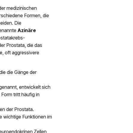
 der medizinischen
verschiedene Formen, die
eiden. Die
genannte
Azinäre
ostatakrebs-
er Prostata, die das
e, oft aggressivere
 die die Gänge der
enannt, entwickelt sich
Form tritt häufig in
len der Prostata.
ene wichtige Funktionen im
uroendokrinen Zellen