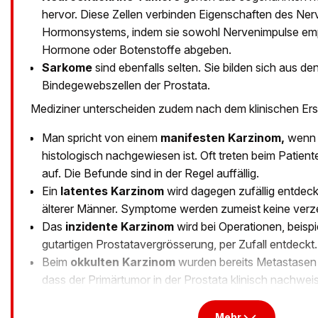
hervor. Diese Zellen verbinden Eigenschaften des Ne
Hormonsystems, indem sie sowohl Nervenimpulse em
Hormone oder Botenstoffe abgeben.
Sarkome
sind ebenfalls selten. Sie bilden sich aus d
Bindegewebszellen der Prostata.
Mediziner unterscheiden zudem nach dem klinischen Ers
Man spricht von einem
manifesten Karzinom,
wenn 
histologisch nachgewiesen ist. Oft treten beim Patie
auf. Die Befunde sind in der Regel auffällig.
Ein
latentes Karzinom
wird dagegen zufällig entdeck
älterer Männer. Symptome werden zumeist keine verz
Das
inzidente Karzinom
wird bei Operationen, beisp
gutartigen Prostatavergrösserung, per Zufall entdeckt.
Beim
okkulten Karzinom
wurden bereits Metastasen 
dass der Primärtumor in der Prostata klinisch nachweisb
Mehr