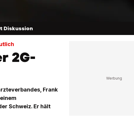
t Diskussion
tlich
r 2G-
ärzteverbandes, Frank
 einem
der Schweiz. Er hält