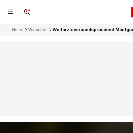
Home
Wirtschaft
Weltärzteverbandspräsident Montgom