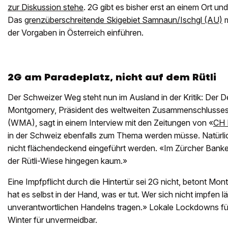
zur Diskussion stehe
. 2G gibt es bisher erst an einem Ort und
Das
grenzüberschreitende Skigebiet Samnaun/Ischgl (AU)
m
der Vorgaben in Österreich einführen.
2G am Paradeplatz, nicht auf dem Rütli
Der Schweizer Weg steht nun im Ausland in der Kritik: Der D
Montgomery, Präsident des weltweiten Zusammenschlusses
(WMA), sagt in einem Interview mit den Zeitungen von «
CH 
in der Schweiz ebenfalls zum Thema werden müsse. Natürlic
nicht flächendeckend eingeführt werden. «Im Zürcher Bankenv
der Rütli-Wiese hingegen kaum.»
Eine Impfpflicht durch die Hintertür sei 2G nicht, betont M
hat es selbst in der Hand, was er tut. Wer sich nicht impfen l
unverantwortlichen Handelns tragen.» Lokale Lockdowns für
Winter für unvermeidbar.