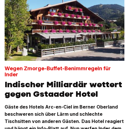
PD
Foto:
Wegen Zmorge-Buffet-Benimmregeln für
Inder
Indischer Milliardär wettert
gegen Gstaader Hotel
Gäste des Hotels Arc-en-Ciel im Berner Oberland
beschweren sich über Lärm und schlechte
Tischsitten von anderen Gästen. Das Hotel reagiert
und hängt ein Info-Blatt auf. Nun werfen Inder dem