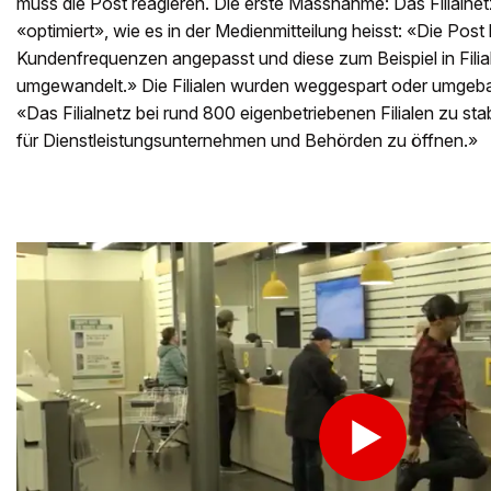
muss die Post reagieren. Die erste Massnahme: Das Filialnetz
«optimiert», wie es in der Medienmitteilung heisst: «Die Post 
Kundenfrequenzen angepasst und diese zum Beispiel in Filial
umgewandelt.» Die Filialen wurden weggespart oder umgebaut
«Das Filialnetz bei rund 800 eigenbetriebenen Filialen zu stab
für Dienstleistungsunternehmen und Behörden zu öffnen.»