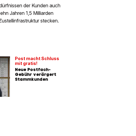
edürfnissen der Kunden auch
ehn Jahren 1,5 Milliarden
stellinfrastruktur stecken.
Post macht Schluss
mit gratis!
Neue Postfach-
Gebühr verärgert
Stammkunden