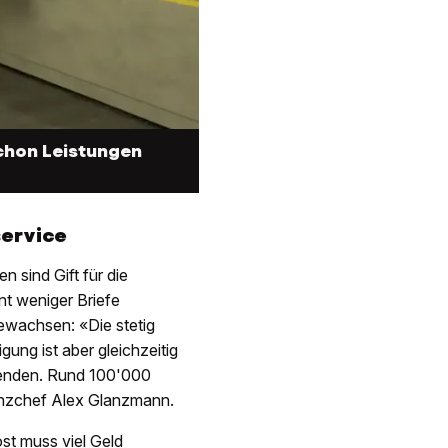
schon Leistungen
service
 sind Gift für die
t weniger Briefe
gewachsen: «Die stetig
ung ist aber gleichzeitig
tenden. Rund 100'000
nanzchef Alex Glanzmann.
st muss viel Geld