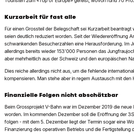
Touristen zum «Top of Europe» gereist, wovon rund 70 Pro
Kurzarbeit für fast alle
Für einen Grossteil der Belegschaft sei Kurzarbeit beantragt
seien deutlich reduziert worden. Seit der Wiedereröffnung An
schwankenden Besucherzahlen eine Herausforderung. Im Ju
allerdings bereits wieder 153'000 Personen das Jungfraujoc
aber mehrheitlich aus der Schweiz und den europäischen N
Dies reiche allerdings nicht aus, um die fehlende internation
kompensieren. Man stehe aber in regem Austausch mit den 
Finanzielle Folgen nicht abschätzbar
Beim Grossprojekt V-Bahn war im Dezember 2019 die neue 
worden. Im kommenden Dezember soll die Eröffnung der 3
folgen - mit dem 5. Dezember liegt der Termin sogar eine Wo
Finanzierung des operativen Betriebs und die Fertigstellung 