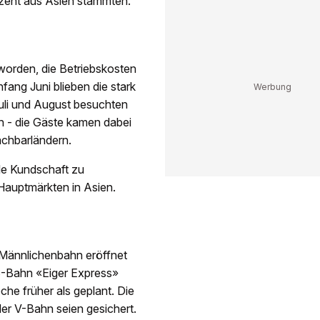
zent aus Asien stammten.
 worden, die Betriebskosten
fang Juni blieben die stark
li und August besuchten
h - die Gäste kamen dabei
achbarländern.
ale Kundschaft zu
Hauptmärkten in Asien.
Männlichenbahn eröffnet
S-Bahn «Eiger Express»
che früher als geplant. Die
der V-Bahn seien gesichert.