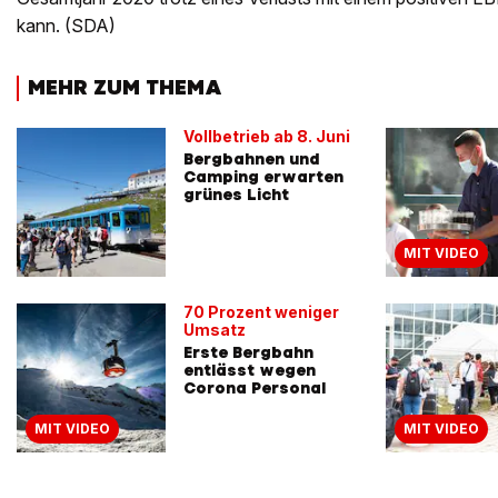
kann. (SDA)
MEHR ZUM THEMA
Vollbetrieb ab 8. Juni
Bergbahnen und
Camping erwarten
grünes Licht
MIT VIDEO
70 Prozent weniger
Umsatz
Erste Bergbahn
entlässt wegen
Corona Personal
MIT VIDEO
MIT VIDEO