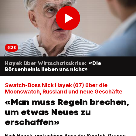
6:28
Hayek über Wirtschaftskrise:
«Die
Börsenheinis lieben uns nicht»
Swatch-Boss Nick Hayek (67) über die
Moonswatch, Russland und neue Geschäfte
«Man muss Regeln brechen,
um etwas Neues zu
erschaffen»
Nick Hayek, umtriebiger Boss der Swatch-Gruppe,