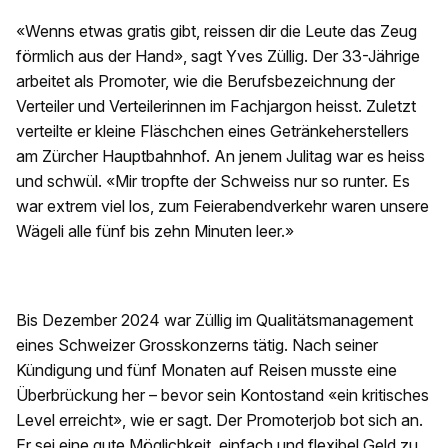
«Wenns etwas gratis gibt, reissen dir die Leute das Zeug
förmlich aus der Hand», sagt Yves Züllig. Der 33-Jährige
arbeitet als Promoter, wie die Berufsbezeichnung der
Verteiler und Verteilerinnen im Fachjargon heisst. Zuletzt
verteilte er kleine Fläschchen eines Getränkeherstellers
am Zürcher Hauptbahnhof. An jenem Julitag war es heiss
und schwül. «Mir tropfte der Schweiss nur so runter. Es
war extrem viel los, zum Feierabendverkehr waren unsere
Wägeli alle fünf bis zehn Minuten leer.»
Bis Dezember 2024 war Züllig im Qualitätsmanagement
eines Schweizer Grosskonzerns tätig. Nach seiner
Kündigung und fünf Monaten auf Reisen musste eine
Überbrückung her – bevor sein Kontostand «ein kritisches
Level erreicht», wie er sagt. Der Promoterjob bot sich an.
Er sei eine gute Möglichkeit, einfach und flexibel Geld zu