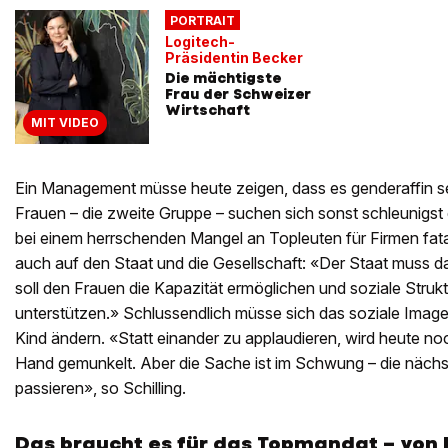
PORTRAIT
Logitech-
Präsidentin Becker
Die mächtigste
Frau der Schweizer
Wirtschaft
MIT VIDEO
Ein Management müsse heute zeigen, dass es genderaffin sei.
Frauen – die zweite Gruppe – suchen sich sonst schleunigst 
bei einem herrschenden Mangel an Topleuten für Firmen fatal
auch auf den Staat und die Gesellschaft: «Der Staat muss d
soll den Frauen die Kapazität ermöglichen und soziale Strukt
unterstützen.» Schlussendlich müsse sich das soziale Image
Kind ändern. «Statt einander zu applaudieren, wird heute noc
Hand gemunkelt. Aber die Sache ist im Schwung – die nächst
passieren», so Schilling.
Das braucht es für das Topmandat – von 