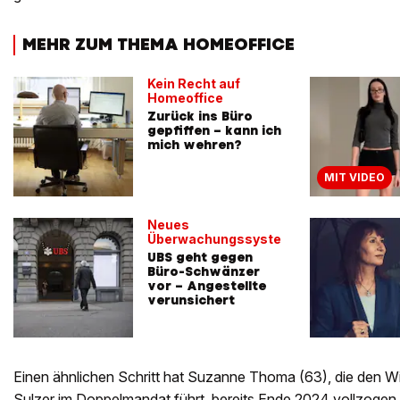
MEHR ZUM THEMA HOMEOFFICE
Kein Recht auf
Homeoffice
Zurück ins Büro
gepfiffen – kann ich
mich wehren?
MIT VIDEO
Neues
Überwachungssystem
UBS geht gegen
Büro-Schwänzer
vor – Angestellte
verunsichert
Einen ähnlichen Schritt hat Suzanne Thoma (63), die den Wi
Sulzer im Doppelmandat führt, bereits Ende 2024 vollzogen