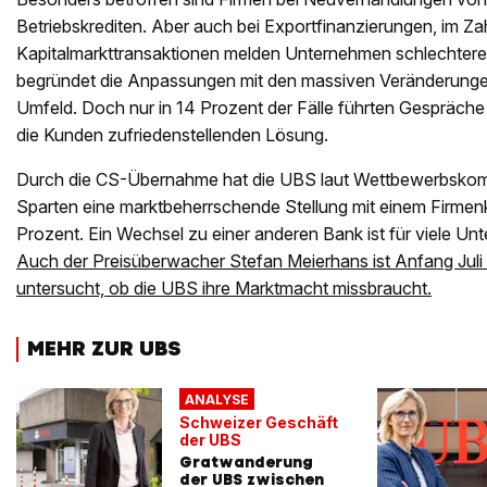
Betriebskrediten. Aber auch bei Exportfinanzierungen, im Za
Kapitalmarkttransaktionen melden Unternehmen schlechter
begründet die Anpassungen mit den massiven Veränderungen
Umfeld. Doch nur in 14 Prozent der Fälle führten Gespräche 
die Kunden zufriedenstellenden Lösung.
Durch die CS-Übernahme hat die UBS laut Wettbewerbskomm
Sparten eine marktbeherrschende Stellung mit einem Firmen
Prozent. Ein Wechsel zu einer anderen Bank ist für viele Un
Auch der Preisüberwacher Stefan Meierhans ist Anfang Juli
untersucht, ob die UBS ihre Marktmacht missbraucht.
MEHR ZUR UBS
ANALYSE
Schweizer Geschäft
der UBS
Gratwanderung
der UBS zwischen