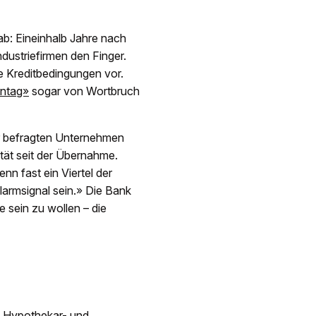
b: Eineinhalb Jahre nach
dustriefirmen den Finger.
 Kreditbedingungen vor.
ntag»
sogar von Wortbruch
r befragten Unternehmen
tät seit der Übernahme.
nn fast ein Viertel der
larmsignal sein.» Die Bank
e sein zu wollen – die
n Hypothekar- und