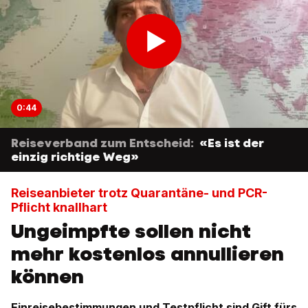
0:44
Reiseverband zum Entscheid:
«Es ist der
einzig richtige Weg»
Reiseanbieter trotz Quarantäne- und PCR-
Pflicht knallhart
Ungeimpfte sollen nicht
mehr kostenlos annullieren
können
Einreisebestimmungen und Testpflicht sind Gift fürs