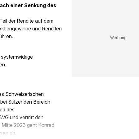
nach einer Senkung des
Teil der Rendite auf dem
 Aktiengewinne und Renditen
ühren.
e systemwidrige
en.
 des Schweizerischen
 bei Sulzer den Bereich
ied des
VG und vertritt den
 Mitte 2023 geht Konrad
nner ab.