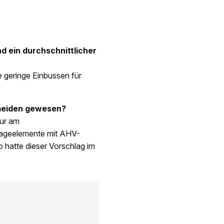
d ein durchschnittlicher
e geringe Einbussen für
rmeiden gewesen?
nur am
lageelemente mit AHV-
b hatte dieser Vorschlag im