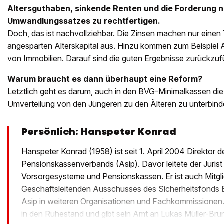
Altersguthaben, sinkende Renten und die Forderung 
Umwandlungssatzes zu rechtfertigen.
Doch, das ist nachvollziehbar. Die Zinsen machen nur einen 
angesparten Alterskapital aus. Hinzu kommen zum Beispiel
von Immobilien. Darauf sind die guten Ergebnisse zurückzuf
Warum braucht es dann überhaupt eine Reform?
Letztlich geht es darum, auch in den BVG-Minimalkassen di
Umverteilung von den Jüngeren zu den Älteren zu unterbind
Persönlich: Hanspeter Konrad
Hanspeter Konrad (1958) ist seit 1. April 2004 Direktor
Pensionskassenverbands (Asip). Davor leitete der Jurist
Vorsorgesysteme und Pensionskassen. Er ist auch Mitgl
Geschäftsleitenden Ausschusses des Sicherheitsfonds B
Asip in weiteren Organisationen und Fachkommissionen.
in den Ruhestand und gibt sein Amt an Lukas Müller-Bru