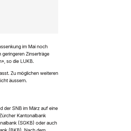
inssenkung im Mai noch
n geringeren Zinserträge
n», so die LUKB.
asst. Zu möglichen weiteren
icht äussern.
id der SNB im März auf eine
e Zürcher Kantonalbank
tonalbank (SGKB) oder auch
lbank (BKB). Nach dem