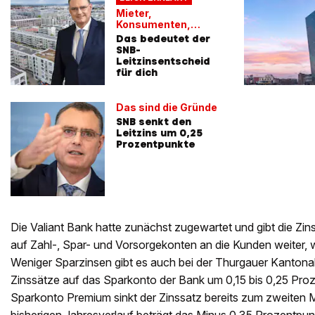
Mieter,
Konsumenten,
Sparer
Das bedeutet der
SNB-
Leitzinsentscheid
für dich
Das sind die Gründe
SNB senkt den
Leitzins um 0,25
Prozentpunkte
Die Valiant Bank hatte zunächst zugewartet und gibt die Zin
auf Zahl-, Spar- und Vorsorgekonten an die Kunden weiter, w
Weniger Sparzinsen gibt es auch bei der Thurgauer Kantonalb
Zinssätze auf das Sparkonto der Bank um 0,15 bis 0,25 Proz
Sparkonto Premium sinkt der Zinssatz bereits zum zweiten M
bisherigen Jahresverlauf beträgt das Minus 0,35 Prozentpun