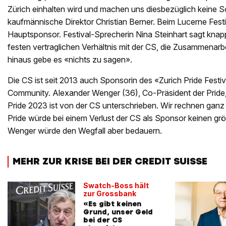
Zürich einhalten wird und machen uns diesbezüglich keine S
kaufmännische Direktor Christian Berner. Beim Lucerne Festiv
Hauptsponsor. Festival-Sprecherin Nina Steinhart sagt knap
festen vertraglichen Verhältnis mit der CS, die Zusammenarbe
hinaus gebe es «nichts zu sagen».
Die CS ist seit 2013 auch Sponsorin des «Zurich Pride Festi
Community. Alexander Wenger (36), Co-Präsident der Pride, e
Pride 2023 ist von der CS unterschrieben. Wir rechnen ganz
Pride würde bei einem Verlust der CS als Sponsor keinen gr
Wenger würde den Wegfall aber bedauern.
MEHR ZUR KRISE BEI DER CREDIT SUISSE
Swatch-Boss hält
zur Grossbank
«Es gibt keinen
Grund, unser Geld
bei der CS