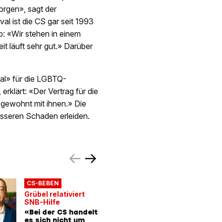
orgen», sagt der
al ist die CS gar seit 1993
p: «Wir stehen in einem
it läuft sehr gut.» Darüber
val» für die LGBTQ-
rklärt: «Der Vertrag für die
 gewohnt mit ihnen.» Die
össeren Schaden erleiden.
CS-BEBEN
ANALYSE
Grübel relativiert
Experten
SNB-Hilfe
Wie gros
«Bei der CS handelt
Reputat
es sich nicht um
bei der 