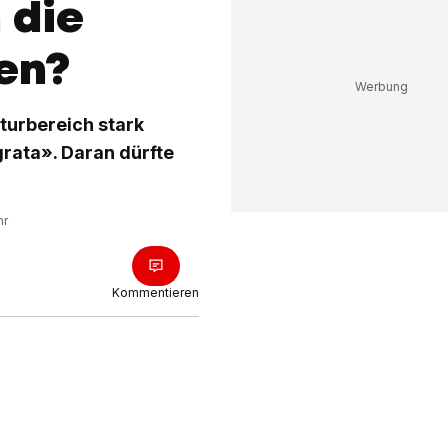
 die
en?
lturbereich stark
grata». Daran dürfte
hr
Kommentieren