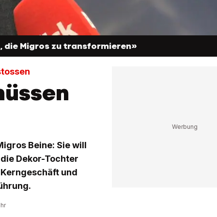
s, die Migros zu transformieren»
stossen
müssen
gros Beine: Sie will
e die Dekor-Tochter
 Kerngeschäft und
ührung.
Uhr