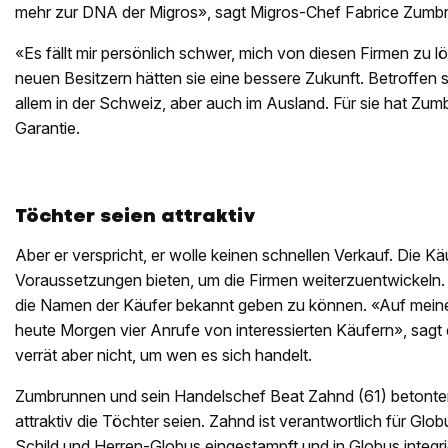
mehr zur DNA der Migros», sagt Migros-Chef Fabrice Zumb
«Es fällt mir persönlich schwer, mich von diesen Firmen zu lö
neuen Besitzern hätten sie eine bessere Zukunft. Betroffen s
allem in der Schweiz, aber auch im Ausland. Für sie hat Zum
Garantie.
Töchter seien attraktiv
Aber er verspricht, er wolle keinen schnellen Verkauf. Die K
Voraussetzungen bieten, um die Firmen weiterzuentwickeln. 
die Namen der Käufer bekannt geben zu können. «Auf mein
heute Morgen vier Anrufe von interessierten Käufern», sagt 
verrät aber nicht, um wen es sich handelt.
Zumbrunnen und sein Handelschef Beat Zahnd (61) betonte
attraktiv die Töchter seien. Zahnd ist verantwortlich für Glob
Schild und Herren-Globus eingestampft und in Globus integri