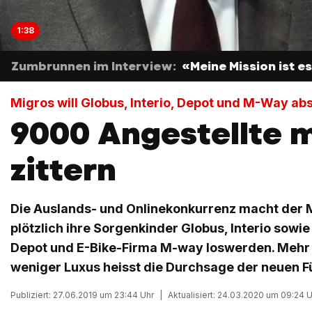
1:38
Zumbrunnen im Interview:
«Meine Mission ist e
Migros will Globus, Interio, Depot und M-Way ab
9000 Angestellte 
zittern
Die Auslands- und Onlinekonkurrenz macht der Mi
plötzlich ihre Sorgenkinder Globus, Interio sowi
Depot und E-Bike-Firma M-way loswerden. Mehr
weniger Luxus heisst die Durchsage der neuen F
Publiziert: 27.06.2019 um 23:44 Uhr
|
Aktualisiert: 24.03.2020 um 09:24 