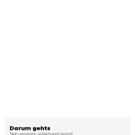
Darum gehts
KI-generiert, redaktionell geprüft