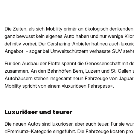
Die Zeiten, als sich Mobility primär an ökologisch denkenden
ganz bewusst kein eigenes Auto haben und nur wenige Kilo
definitiv vorbei. Der Carsharing-Anbieter hat neu auch luxu
Angebot – sogar bei Umweltschützern verhasste SUV stehe
Für den Ausbau der Flotte spannt die Genossenschaft mit d
zusammen. An den Bahnhöfen Bern, Luzern und St. Gallen s
Autohäusern stehen insgesamt neun Fahrzeuge von Jaguar 
Mobility spricht von einem «luxuriösen Fahrspass».
Luxuriöser und teurer
Die neuen Autos sind luxuriöser, aber auch teuer. Für sie wu
«Premium»-Kategorie eingeführt. Die Fahrzeuge kosten pro 