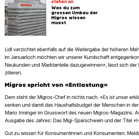
stehen an
Was du zum
grossen Umbau der
Migros wissen
musst
Lidl verzichtet ebenfalls auf die Weitergabe der höheren M
im Januarloch möchten wir unserer Kundschaft entgegenko
Neukunden und Marktanteile dazugewinnen», lässt sich der Li
zitieren.
Migros spricht von «Entlastung»
Dem steht der Migros-Chef in nichts nach. «Es ist unser erklär
senken und damit das Haushaltsbudget der Menschen in der
Mario Irminger im Grusswort des neuen Migros-Magazins. A
Ausgabe des Jahres: Das Migi-Sparschwein und der Titel «
Gut zu wissen für Konsumentinnen und Konsumenten: Meldu