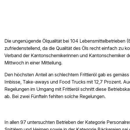
Die ungenügende Ölqualität bei 104 Lebensmittelbetrieben (8
zufriedenstellend, da die Qualität des Öls recht einfach zu kon
Verband der Kantonschemikerinnen und Kantonschemiker 
Mittwoch in einer Mitteilung.
Den höchsten Anteil an schlechtem Frittieröl gab es gemäss
Imbisse, Take-aways und Food Trucks mit 12,7 Prozent. Au
Regelungen im Umgang mit Frittieröl schnitt diese Betriebsk
ab. Bei zwei Fünfteln fehlten solche Regelungen.
In allen 97 untersuchten Betrieben der Kategorie Personalre
Spitälern und Heimen sowie in der Kategorie Bäckereien sei d