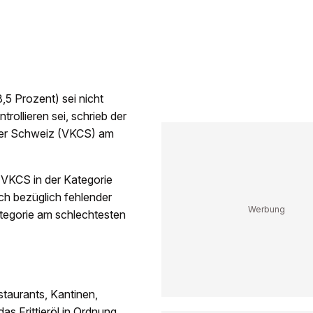
,5 Prozent) sei nicht
trollieren sei, schrieb der
der Schweiz (VKCS) am
 VKCS in der Kategorie
ch bezüglich fehlender
ategorie am schlechtesten
staurants, Kantinen,
as Frittieröl in Ordnung