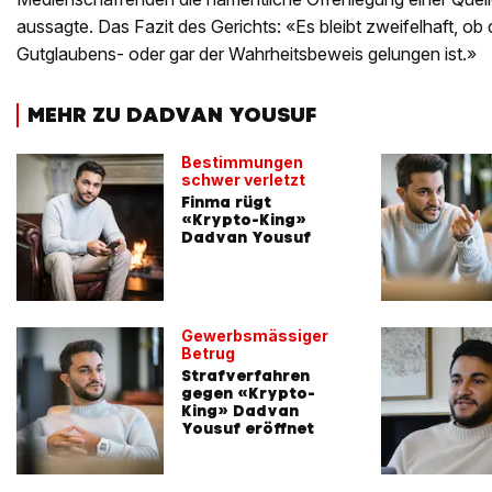
aussagte. Das Fazit des Gerichts: «Es bleibt zweifelhaft, ob
Gutglaubens- oder gar der Wahrheitsbeweis gelungen ist.»
MEHR ZU DADVAN YOUSUF
Bestimmungen
schwer verletzt
Finma rügt
«Krypto-King»
Dadvan Yousuf
Gewerbsmässiger
Betrug
Strafverfahren
gegen «Krypto-
King» Dadvan
Yousuf eröffnet