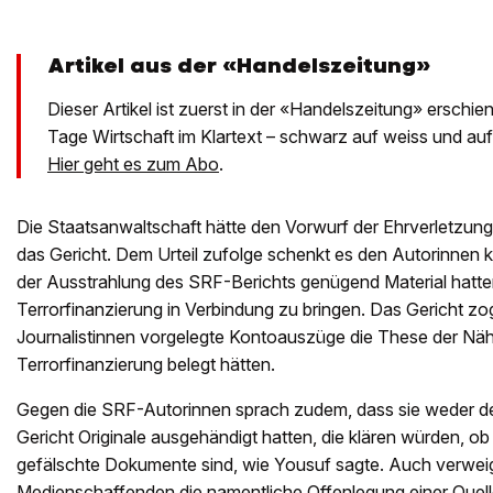
Artikel aus der «Handelszeitung»
Dieser Artikel ist zuerst in der «Handelszeitung» erschien
Tage Wirtschaft im Klartext – schwarz auf weiss und au
Hier geht es zum Abo
.
Die Staatsanwaltschaft hätte den Vorwurf der Ehrverletzung 
das Gericht. Dem Urteil zufolge schenkt es den Autorinnen k
der Ausstrahlung des SRF-Berichts genügend Material hatte
Terrorfinanzierung in Verbindung zu bringen. Das Gericht zo
Journalistinnen vorgelegte Kontoauszüge die These der Näh
Terrorfinanzierung belegt hätten.
Gegen die SRF-Autorinnen sprach zudem, dass sie weder 
Gericht Originale ausgehändigt hatten, die klären würden, ob
gefälschte Dokumente sind, wie Yousuf sagte. Auch verweig
Medienschaffenden die namentliche Offenlegung einer Quell