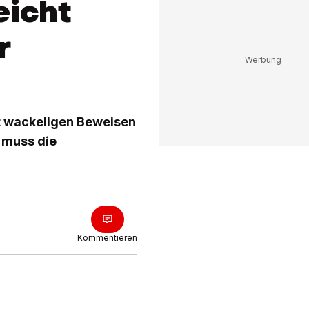
eicht
r
t wackeligen Beweisen
z muss die
Kommentieren