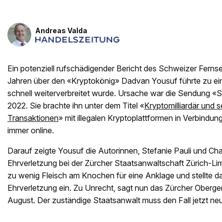
Andreas Valda
Ein potenziell rufschädigender Bericht des Schweizer Fern
Jahren über den «Kryptokönig» Dadvan Yousuf führte zu ei
schnell weiterverbreitet wurde. Ursache war die Sendung «S
2022. Sie brachte ihn unter dem Titel «
Kryptomilliardär und 
Transaktionen
» mit illegalen Kryptoplattformen in Verbindung
immer online.
Darauf zeigte Yousuf die Autorinnen, Stefanie Pauli und Ch
Ehrverletzung bei der Zürcher Staatsanwaltschaft Zürich-Li
zu wenig Fleisch am Knochen für eine Anklage und stellte 
Ehrverletzung ein. Zu Unrecht, sagt nun das Zürcher Obergeri
August. Der zuständige Staatsanwalt muss den Fall jetzt neu