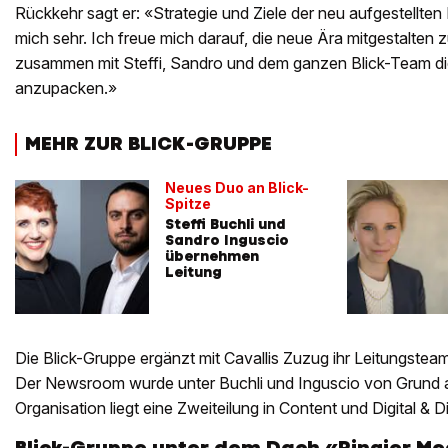
Rückkehr sagt er: «Strategie und Ziele der neu aufgestellte
mich sehr. Ich freue mich darauf, die neue Ära mitgestalten z
zusammen mit Steffi, Sandro und dem ganzen Blick-Team d
anzupacken.»
MEHR ZUR BLICK-GRUPPE
Neues Duo an Blick-
Spitze
Steffi Buchli und
Sandro Inguscio
übernehmen
Leitung
Die Blick-Gruppe ergänzt mit Cavallis Zuzug ihr Leitungsteam
Der Newsroom wurde unter Buchli und Inguscio von Grund au
Organisation liegt eine Zweiteilung in Content und Digital & D
Blick-Gruppe unter dem Dach «Ringier M