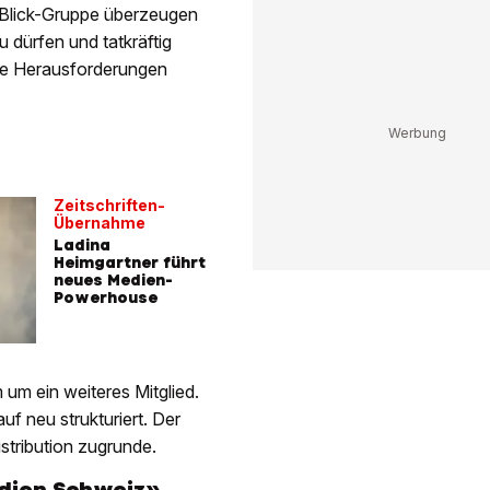
n Blick-Gruppe überzeugen
u dürfen und tatkräftig
ie Herausforderungen
Zeitschriften-
Übernahme
Ladina
Heimgartner führt
neues Medien-
Powerhouse
 um ein weiteres Mitglied.
f neu strukturiert. Der
istribution zugrunde.
edien Schweiz»