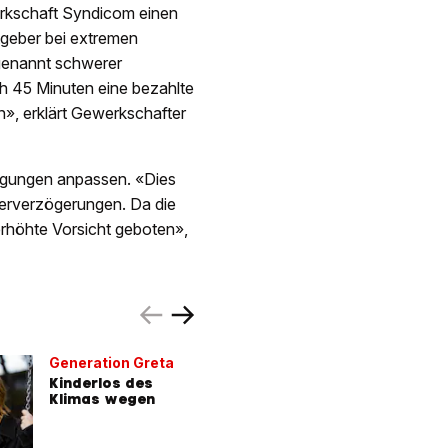
erkschaft Syndicom einen
tgeber bei extremen
ogenannt schwerer
ch 45 Minuten eine bezahlte
, erklärt Gewerkschafter
ngungen anpassen. «Dies
eferverzögerungen. Da die
 erhöhte Vorsicht geboten»,
Generation Greta
Hitzeso
Behörde
Kinderlos des
Klimas wegen
Wann ge
Schweiz
Wasser 