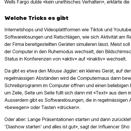
Wells Fargo dulde «kein unethisches Verhalten», erklärte die
Welche Tricks es gibt
Internetshops und Videoplattformen wie Tiktok und Youtube 
Softwarelösungen und Ratschlägen, wie sich Aktivität am 
der Firma bereitgestellten Geräten simulieren lässt. Meist sol
der Computer in den Ruhemodus wechselt, den Bildschirmsch
Status in Konferenzen von «aktiv» auf «inaktiv» wechselt.
Da gibt es etwa den Mouse Jiggler: ein kleines Gerät, auf dem
regelmässigen Abständen wird die Computermaus dann bewegt
Schreibprogramm im Computer öffnen und einen beliebigen B
um Zeile, Seite um Seite füllt sich dann mit «Text» aus dem
Ausserdem gibt es Softwarelösungen, die in regelmässigen
«bewegen» oder Tasten «drücken».
Oder aber: Lange Präsentationen starten und dann zurückle
'Diashow starten' und alles ist gut», sagt der Influencer Sh