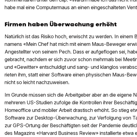
habe mal eine Computermaus an einen eingeschalteten Ventil
Firmen haben Überwachung erhöht
Natürlich ist das Risiko hoch, erwischt zu werden. In einem 
namens «Mein Chef hat mich mit einem Maus-Beweger erwis
Angestellter von seinem Pech. Dass er aufgeflogen sei, ha
gebracht, nachdem er sich zuvor schon mehrmals bei Meeti
und «Gewitter» entschuldigt und sang- und klanglos verabsch
rieten ihm, statt einer Software einen physischen Maus-Bew
nicht so leicht nachzuweisen.
Im Grunde müssen sich die Arbeitgeber aber an die eigene 
mehreren US-Studien zufolge die Kontrollen ihrer Beschäfti
Homeoffice und mobiler Arbeit drastisch erhöht. So stieg e
Software zur Desktop-Überwachung, zur Verfolgung von Ta
zur GPS-Ortung der Beschäftigten seit der Pandemie deutli
des Magazins «Harvard Business Review» installierte etwa e