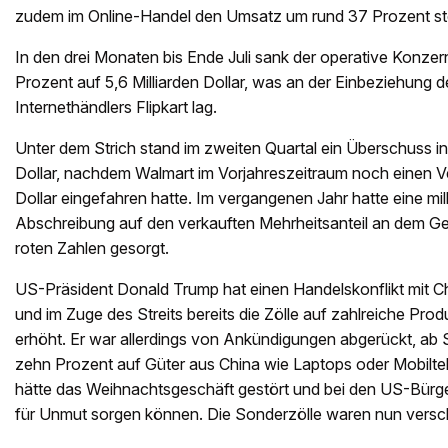
zudem im Online-Handel den Umsatz um rund 37 Prozent st
In den drei Monaten bis Ende Juli sank der operative Konzer
Prozent auf 5,6 Milliarden Dollar, was an der Einbeziehung d
Internethändlers Flipkart lag.
Unter dem Strich stand im zweiten Quartal ein Überschuss in
Dollar, nachdem Walmart im Vorjahreszeitraum noch einen Ve
Dollar eingefahren hatte. Im vergangenen Jahr hatte eine mi
Abschreibung auf den verkauften Mehrheitsanteil an dem Gesc
roten Zahlen gesorgt.
US-Präsident Donald Trump hat einen Handelskonflikt mit 
und im Zuge des Streits bereits die Zölle auf zahlreiche Prod
erhöht. Er war allerdings von Ankündigungen abgerückt, ab
zehn Prozent auf Güter aus China wie Laptops oder Mobilte
hätte das Weihnachtsgeschäft gestört und bei den US-Bürg
für Unmut sorgen können. Die Sonderzölle waren nun vers