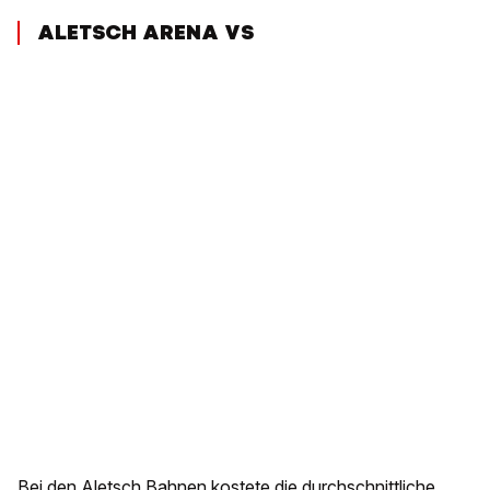
ALETSCH ARENA VS
Bei den Aletsch Bahnen kostete die durchschnittliche