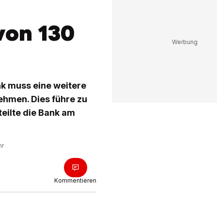
von 130
nk muss eine weitere
ehmen. Dies führe zu
teilte die Bank am
hr
Kommentieren