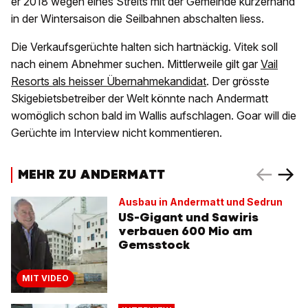
er 2018 wegen eines Streits mit der Gemeinde kurzerhand
in der Wintersaison die Seilbahnen abschalten liess.
Die Verkaufsgerüchte halten sich hartnäckig. Vitek soll
nach einem Abnehmer suchen. Mittlerweile gilt gar
Vail
Resorts als heisser Übernahmekandidat
. Der grösste
Skigebietsbetreiber der Welt könnte nach Andermatt
womöglich schon bald im Wallis aufschlagen. Goar will die
Gerüchte im Interview nicht kommentieren.
MEHR ZU ANDERMATT
Ausbau in Andermatt und Sedrun
US-Gigant und Sawiris
verbauen 600 Mio am
Gemsstock
MIT VIDEO