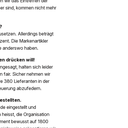
 wir das Eintreffen der
her sind, kommen nicht mehr
?
setzen. Allerdings beträgt
ent. Die Markenartikler
se anderswo haben.
en drücken will!
gesagt, halten sich leider
en fair. Sicher nehmen wir
re 380 Lieferanten in der
Teuerung abzufedern.
estellten.
de eingestellt und
heisst, die Organisation
timent bewusst auf 1800