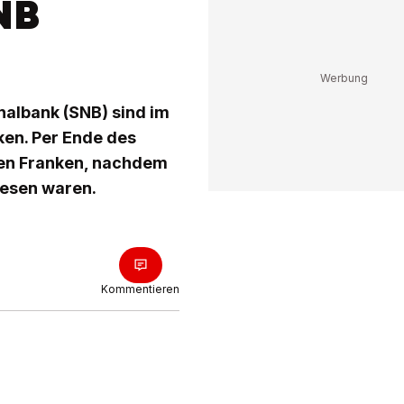
NB
albank (SNB) sind im
ken. Per Ende des
den Franken, nachdem
wesen waren.
Kommentieren