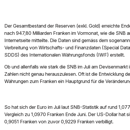
Der Gesamtbestand der Reserven (exkl. Gold) erreichte Ende 
nach 947,80 Milliarden Franken im Vormonat, wie die SNB am
Internetseite mitteilte. Die Daten sind gemäss dem sogenan
Verbreitung von Wirtschafts- und Finanzdaten (Special Dat
SDDS) des Internationalen Währungsfonds (IWF) erstellt.
Ob und allenfalls wie stark die SNB im Juli am Devisenmarkt in
Zahlen nicht genau herauszulesen. Oft ist die Entwicklung d
Währungen zum Franken ein Hauptgrund für die Veränderun
So hat sich der Euro im Juli laut SNB-Statistik auf rund 1,0
Vergleich zu 1,0970 Franken Ende Juni. Der US-Dollar hat si
0,9051 Franken von zuvor 0,9229 Franken verbilligt.