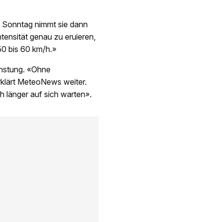
m Sonntag nimmt sie dann
ntensität genau zu eruieren,
50 bis 60 km/h.»
dunstung. «Ohne
rklärt MeteoNews weiter.
ch länger auf sich warten».