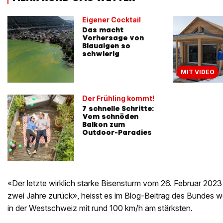
Eigener Cocktail
Das macht
Vorhersage von
Blaualgen so
schwierig
MIT VIDEO
Der Frühling kommt!
7 schnelle Schritte:
Vom schnöden
Balkon zum
Outdoor-Paradies
«Der letzte wirklich starke Bisensturm vom 26. Februar 2023 
zwei Jahre zurück», heisst es im Blog-Beitrag des Bundes we
in der Westschweiz mit rund 100 km/h am stärksten.