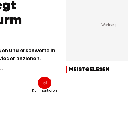
egt
turm
gen und erschwerte in
wieder anziehen.
MEISTGELESEN
hr
Kommentieren