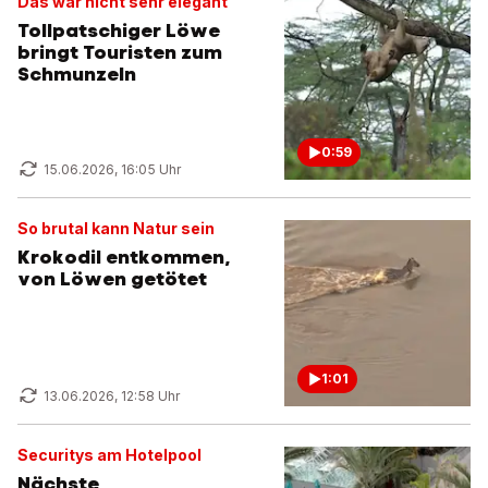
Das war nicht sehr elegant
Tollpatschiger Löwe
bringt Touristen zum
Schmunzeln
0:59
15.06.2026, 16:05 Uhr
So brutal kann Natur sein
Krokodil entkommen,
von Löwen getötet
1:01
13.06.2026, 12:58 Uhr
Securitys am Hotelpool
Nächste