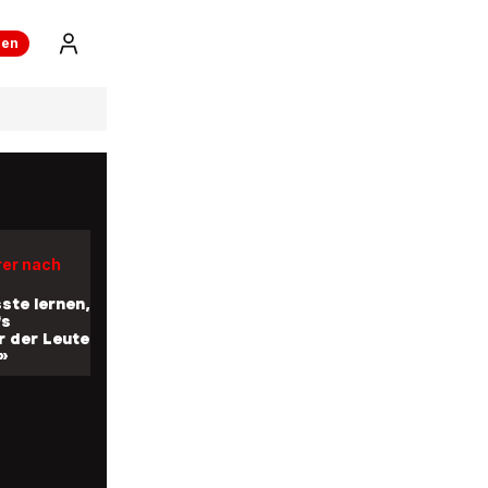
festen»
ren
 Stucki
erkönig
h neuen
hen
rer nach
ste lernen,
fs
 der Leute
»