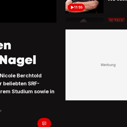
11:55
SI.TALK
Nöldi For
Rücktritt
«Ich mus
en
nicht au
Gschnörr
9:34
zu hören
 Nagel
Nicole Berchtold
r beliebten SRF-
ihrem Studium sowie in
r