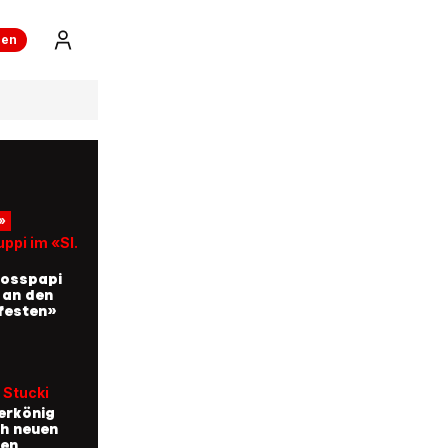
ren
»
ppi im «SI.
rosspapi
r an den
festen»
 Stucki
erkönig
h neuen
hen