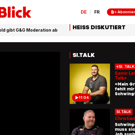
DE
FR
Abonnie
HEISS DISKUTIERT
old gibt G&G Moderation ab
SI.TALK
«SI. TALK
Samir Leu
Talk»
«Mein G
fehlt mi
Schwing
11:04
SI.TALK
Christian
Schwing
muss sic
Job suc