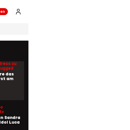
ren
Jahren
bühne
t ein guter
 um das
ugeben»
tress zu
lugged
ere das
rst am
so
t»
an Sandra
r Idol Luca