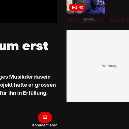
2:49
Schauspi
moderie
«Es erfül
sehr vie
bum erst
2:10
Auftritt 
Fäscht
Schlage
riges Musikderdasein
Pukki be
mit sein
jekt hatte er grossen
Sound
ür ihn in Erfüllung.
1:02
r
Mockridg
Brugger
«Wir ke
doch gar
Kommentieren