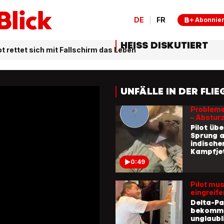
0:55
DE
FR
Abonnie
Airbus vo
Passagie
HEISS DISKUTIERT
ot rettet sich mit Fallschirm das Leben
Grossei
Flugzeug
London
1:16
UNFÄLLE IN DER FLIE
Probleme 
– Abstur
Pilot übe
Sprung 
indisch
Kampfje
0:49
Pilot mu
eingreife
Delta-Pa
bekomm
unglaubl