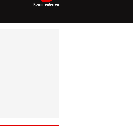
Kommentieren
0:59
Videos z
Flugzeug
nach Lan
Vollbran
1:34