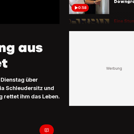
Downgr
0:58
Eine Stun
Luft
Air-Serb
Flugzeug
ung aus
Start au
1:55
et
Verschw
Schiffe
Diese ku
 Dienstag über
Theorien
Bermuda
via Schleudersitz und
g rettet ihm das Leben.
1:20
Nach Koll
Vogel
Feuer sc
dem Tri
einer Bo