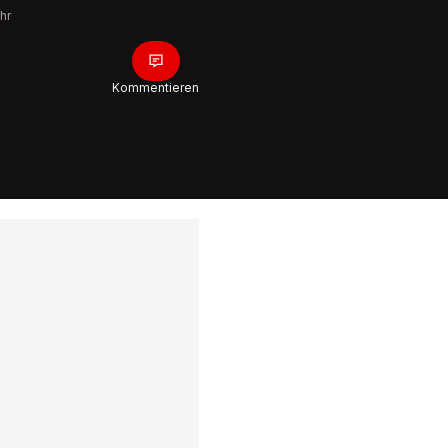
Rodelspa
hr
Atzmänn
2:10
Kommentieren
Chef des
Hochwa
«Wir wol
möglichs
öffnen»
1:15