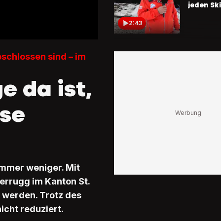
jeden Sk
2:43
Klimatol
Christop
chlossen sind – im
«Wir ha
Prozent 
 da ist,
Schnee a
0:53
ise
Sattel-H
in Schwy
Europäi
Projekt
Snow» so
Skigebie
immer weniger. Mit
1:36
errugg im Kanton St.
CEO hofft
 werden. Trotz des
wärmere
icht reduziert.
Neuschn
vermies