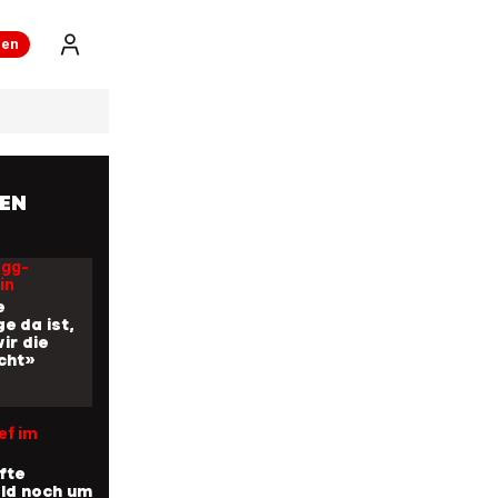
ts-
ren
oge macht
e
 sich wie
n, aber
hnee»
EN
ugg-
in
e
e da ist,
ir die
icht»
ef im
fte
ld noch um