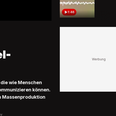
1:46
Er kann 
und hand
Das ist 
Roboter 
l-
1:42
Fake-Ins
Youtube
KI-gener
Anzeige
Roger F
 die wie Menschen
kommunizieren können.
0:41
in Massenproduktion
«Grusig,
fein»
KI-Cola 
hr
Blick-N