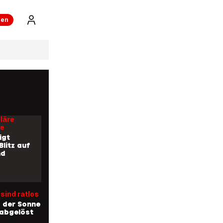
dung aus
ren
uckendes
mteleskop
der von
dem Stern
läre
e
igt
Blitz auf
nd
sind ratlos
k der Sonne
 abgelöst