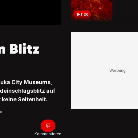
1:26
Jetzt ers
Asteroid
die Erde 
 Blitz
1:15
Aus 51'5
Entfernu
tsuka City Museums,
Nasa-So
deinschlagsblitz auf
spektak
Aufnahm
 keine Seltenheit.
Jupiter
0:59
hr
Über de
von Hawa
Was sind
Kommentieren
mysteri