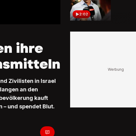
2:02
Endlich i
Die erst
Rückkehr
en ihre
Aviv sin
nsmitteln
1:46
Banges 
Flughafe
nd Zivilisten in Israel
Angehör
hlangen an den
die Unge
um ihre 
lbevölkerung kauft
2:24
n – und spendet Blut.
Auf dem 
in Zürich
Tausend
an