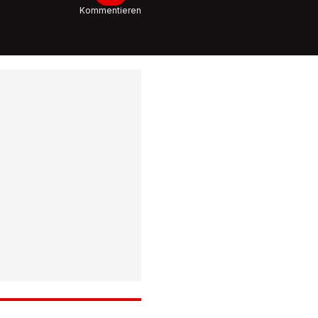
Solidar
Kommentieren
für Israe
3:09
Nach Isr
Luftschl
Drohnen
zeigen d
zerstört
Gaza
1:07