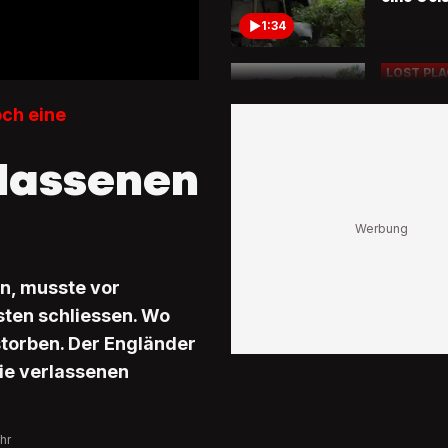
1:34
LOST PLA
Escobars 
zerfällt
och eine
Hier mac
einst ge
lassenen
Drogenb
2:18
LOST PLA
Mitten i
World Re
Wasserp
en, musste vor
verwande
von Spa
ten schliessen. Wo
2:39
Einöde
estorben. Der Engländer
die verlassenen
LOST PLA
Shenyan
Bewohne
Heute e
hr
Vierbein