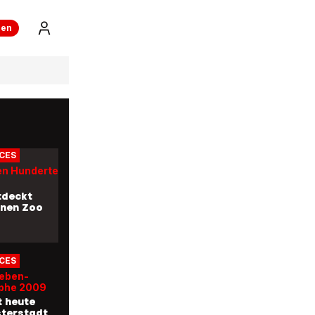
ren
CES
astrophe
n
r (27)
t
lte Zone
shima
CES
ten Hunderte
tdeckt
enen Zoo
CES
beben-
phe 2009
t heute
sterstadt