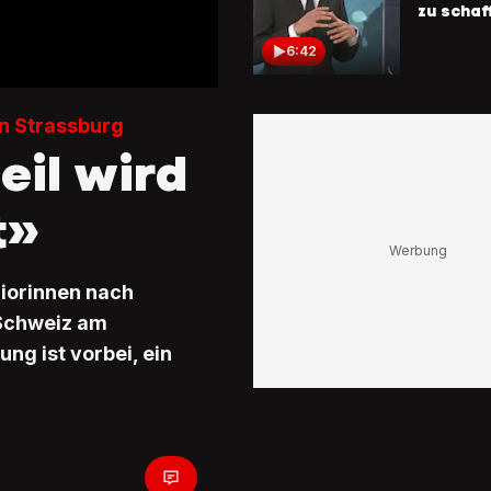
zu schaf
6:42
Klima-Sen
Strassbu
in Strassburg
«Es war 
eil wird
emotional
erschöp
t»
2:46
Klima-Se
klagen
niorinnen nach
«Der Bu
 Schweiz am
muss Vo
erfüllen
ng ist vorbei, ein
2:18
Rechtsex
ordnet ei
Diese C
haben di