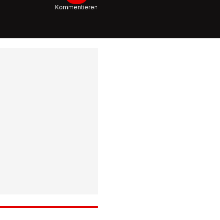
Klimasen
Kommentieren
am Geri
2:30
50 Aktivi
Aula
Klimaju
besetzt 
Gymnas
2:33