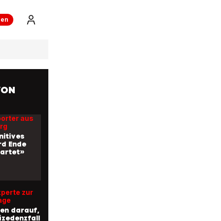
nieder
ren
am Gotthard
ivisten
en die
n
VON
porter aus
rg
nitives
ird Ende
artet»
perte zur
age
fen darauf,
äzedenzfall