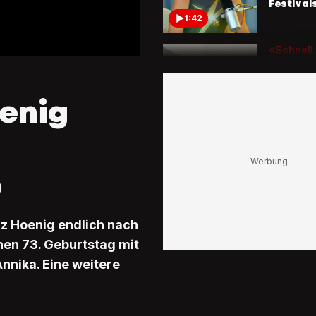
Festival
1:42
«Schnell,
unglaubl
Warum 
Goodwo
enig
Festival 
seinen B
1:52
So sieht 
aus
o
«Schöns
Mädchen
verzaub
nz Hoenig endlich nach
0:51
nen 73. Geburtstag mit
nnika. Eine weitere