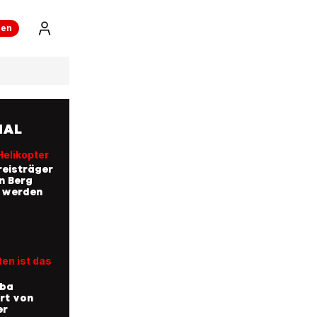
ren
NAL
Helikopter
eisträger
n Berg
t werden
en ist das
uba
rt von
er