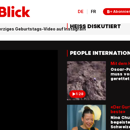
DE
FR
Abonnie
HEISS DISKUTIERT
erziges Geburtstags-Video auf Instagram
PEOPLE INTERNATIO
Mit dem 
Oscar-Pr
muss vo
gerette
1:28
«Der Gurt
beste»
Nina Ch
begeiste
Schweiz